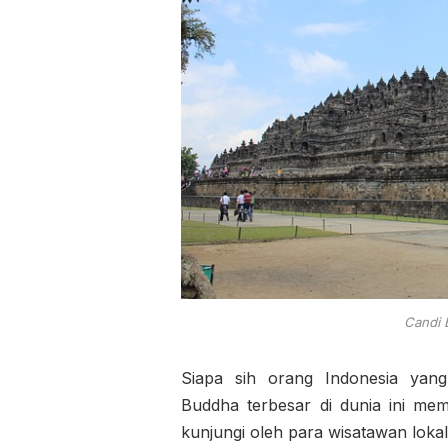
Candi 
Siapa sih orang Indonesia yan
Buddha terbesar di dunia ini mem
kunjungi oleh para wisatawan lok