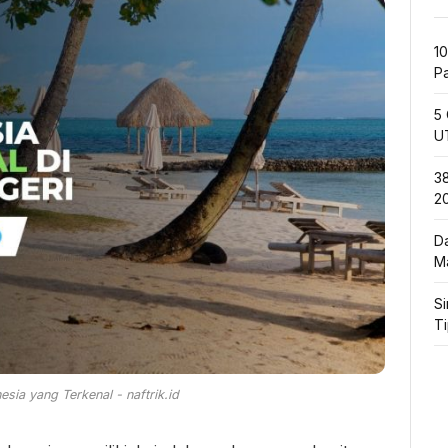
10
Pa
5
U
3
2
D
Ma
S
T
esia yang Terkenal - naftrik.id