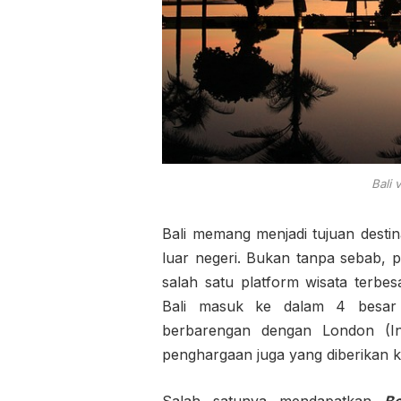
Bali 
Bali memang menjadi tujuan destina
luar negeri. Bukan tanpa sebab, 
salah satu platform wisata terbe
Bali masuk ke dalam 4 besar p
berbarengan dengan London (Ing
penghargaan juga yang diberikan ke
Salah satunya mendapatkan
B